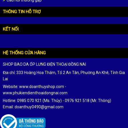
Câu hỏi thường gặp
THÔNG TIN HỖ TRỢ
KẾT NỐI
HỆ THỐNG CỬA HÀNG
SHOP BAO DA ỐP LƯNG ĐIỆN THOẠI ĐỒNG NAI
Địa chỉ: 333 Hoàng Hoa Thám, Tổ 2 An Tân, Phường An Khê, Tỉnh Gia
Lai
Website: www.doanthuyshop.com -
www.phukiendienthoaidongnai.com
Hotline: 0985 070 921 (Ms. Thúy) - 0976 921 518 (Mr. Thông)
Email: doanthuy0490@gmail.com