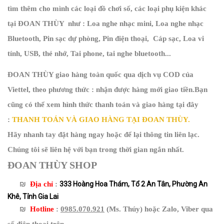
tìm thêm cho mình các loại đồ chơi số, các loại phụ kiện khác
tại ĐOAN THÙY như : Loa nghe nhạc mini, Loa nghe nhạc
Bluetooth, Pin sạc dự phòng, Pin điện thoại, Cáp sạc, Loa vi
tính, USB, thẻ nhớ, Tai phone, tai nghe bluetooth...
ĐOAN THÙY giao hàng toàn quốc qua dịch vụ COD của
Viettel, theo phương thức : nhận được hàng mới giao tiền.Bạn
cũng có thể xem hình thức thanh toán và giao hàng tại đây
:
THANH TOÁN VÀ GIAO HÀNG TẠI ĐOAN THÙY.
Hãy nhanh tay đặt hàng ngay hoặc để lại thông tin liên lạc.
Chúng tôi sẽ liên hệ với bạn trong thời gian ngắn nhất.
ĐOAN THÙY SHOP
₪
Địa chỉ
:
333 Hoàng Hoa Thám, Tổ 2 An Tân, Phường An
Khê, Tỉnh Gia Lai
₪
Hotline
:
0985.070.921
(Ms. Thúy) hoặc Zalo, Viber qua