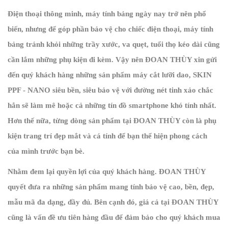
Điện thoại thông minh, máy tính bảng ngày nay trở nên phổ
biến, nhưng để góp phần bảo vệ cho chiếc điện thoại, máy tính
bảng tránh khỏi những trầy xước, va quẹt, tuổi thọ kéo dài cũng
cần lắm những phụ kiện đi kèm. Vậy nên ĐOAN THÙY xin gửi
đến quý khách hàng những sản phẩm máy cắt lưỡi dao, SKIN
PPF - NANO siêu bền, siêu bảo vệ với đường nét tinh xảo chắc
hẳn sẽ làm mê hoặc cả những tín đồ smartphone khó tính nhất.
Hơn thế nữa, từng dòng sản phẩm tại ĐOAN THÙY còn là phụ
kiện trang trí đẹp mắt và cá tính để bạn thể hiện phong cách
của mình trước bạn bè.
Nhằm đem lại quyền lợi của quý khách hàng. ĐOAN THÙY
quyết đưa ra những sản phẩm mang tính bảo vệ cao, bền, đẹp,
mẫu mã đa dạng, đầy đủ. Bên cạnh đó, giá cả tại ĐOAN THÙY
cũng là vấn đề ưu tiên hàng đầu để đảm bảo cho quý khách mua