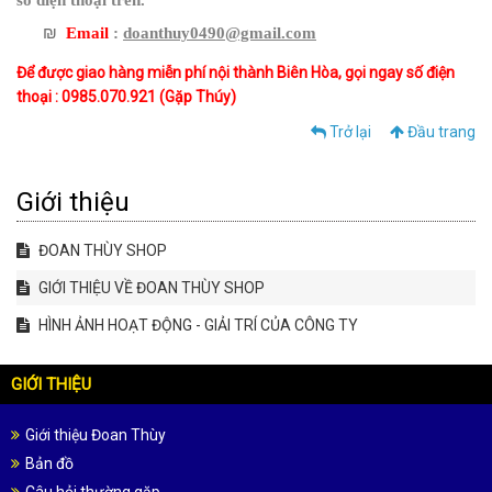
số điện thoại trên.
₪
Email
:
doanthuy0490@gmail.com
Để được giao hàng miễn phí nội thành Biên Hòa, gọi ngay số điện
thoại : 0985.070.921 (Gặp Thúy)
Trở lại
Đầu trang
Giới thiệu
ĐOAN THÙY SHOP
GIỚI THIỆU VỀ ĐOAN THÙY SHOP
HÌNH ẢNH HOẠT ĐỘNG - GIẢI TRÍ CỦA CÔNG TY
GIỚI THIỆU
Giới thiệu Đoan Thùy
Bản đồ